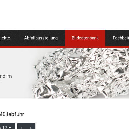
jekte
Abfallausstellung
Bilddatenbank
Fachbei
und im
.
üllabfuhr
n 17