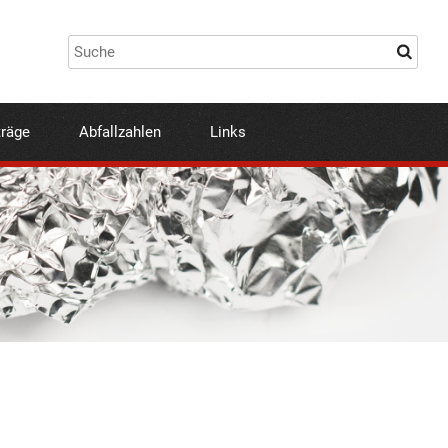
träge
Abfallzahlen
Links