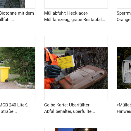
 Biotonne mit dem
Müllabfuhr: Hecklader-
Sperrmü
lfahr...
Müllfahrzeug, graue Restabfal...
Orange 
GB 240 Liter),
Gelbe Karte: Überfüllter
«Müllab
 Straße...
Abfallbehälter, überfüllte...
Hinwei