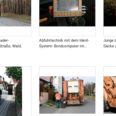
ader-
Abfuhrtechnik mit dem Ident-
Junge b
Straße, Wald,
System: Bordcomputer im...
Säcke z