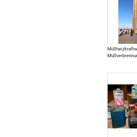
Müllheizkraft
Müllverbrennun