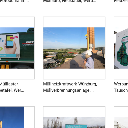
 Fotoaufnahm...
Müllauto, Hecklader, Werb...
Festzel
Mülllaster,
Müllheizkraftwerk Würzburg,
Werbun
etafel, Wer...
Müllverbrennungsanlage,...
Tausch