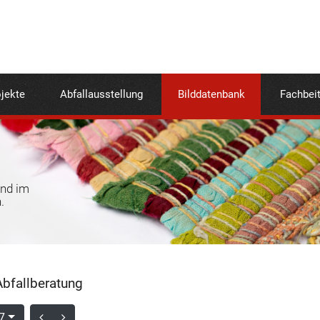
jekte
Abfallausstellung
Bilddatenbank
Fachbei
und im
.
bfallberatung
7