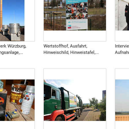
werk Würzburg,
Wertstoffhof, Ausfahrt,
Intervi
gsanlage,...
Hinweischild, Hinweistafel,...
Aufnahm