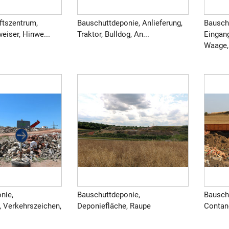
ftszentrum,
Bauschuttdeponie, Anlieferung,
Bausch
eiser, Hinwe...
Traktor, Bulldog, An...
Eingang
Waage, 
nie,
Bauschuttdeponie,
Bausch
, Verkehrszeichen,
Deponiefläche, Raupe
Contane