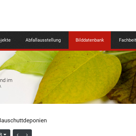
jekte
Abfallausstellung
Bilddatenbank
Fachbei
und im
.
auschuttdeponien
8