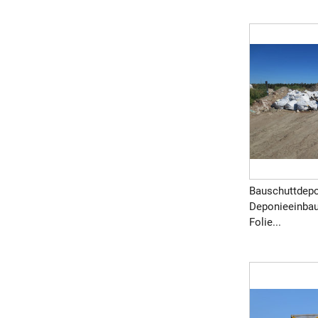
Bauschuttdepo
Deponieeinbau
Folie...