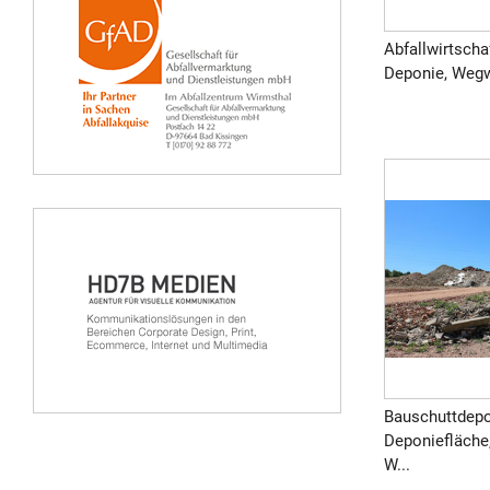
Abfallwirtscha
Deponie, Wegw
Bauschuttdepo
Deponiefläche
W...