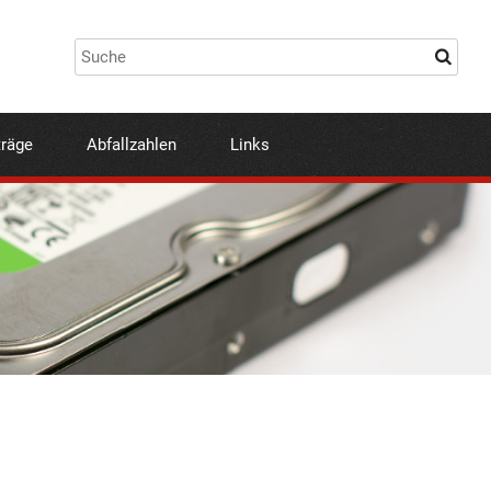
träge
Abfallzahlen
Links