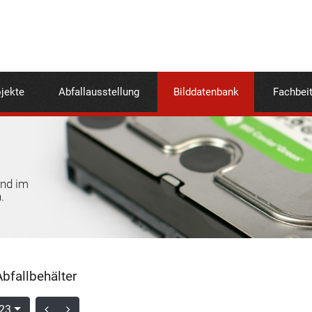
jekte
Abfallausstellung
Bilddatenbank
Fachbei
und im
.
bfallbehälter
 23