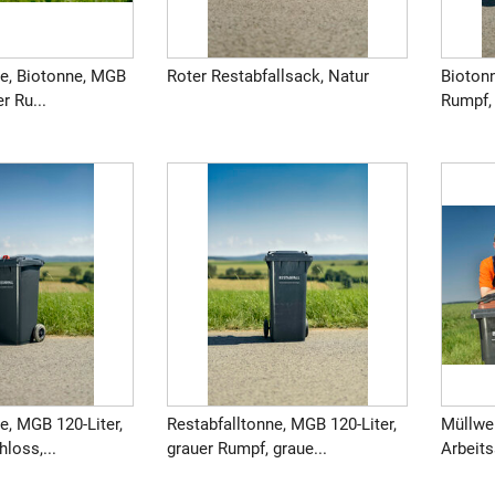
ne, Biotonne, MGB
Roter Restabfallsack, Natur
Biotonn
r Ru...
Rumpf, 
e, MGB 120-Liter,
Restabfalltonne, MGB 120-Liter,
Müllwer
loss,...
grauer Rumpf, graue...
Arbeits