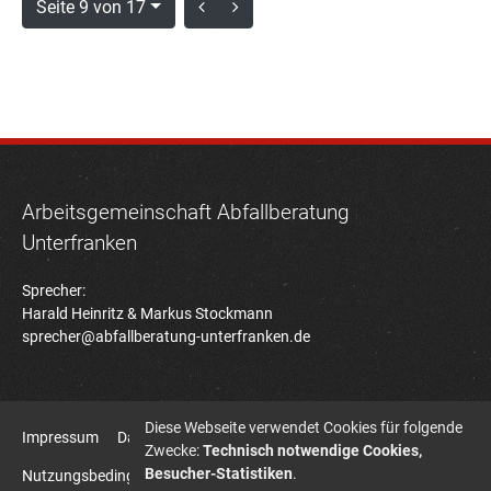
Seite 9 von 17
Arbeitsgemeinschaft Abfallberatung
Unterfranken
Sprecher:
Harald Heinritz & Markus Stockmann
sprecher@abfallberatung-unterfranken.de
Diese Webseite verwendet Cookies für folgende
Impressum
Datenschutz
Zwecke:
Technisch notwendige Cookies,
Besucher-Statistiken
.
Nutzungsbedingungen Bildatenbank
Sitemap