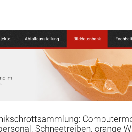
jekte
Abfallausstellung
Bilddatenbank
Fachbei
und im
.
onikschrottsammlung: Computermon
personal, Schneetreiben, orange 