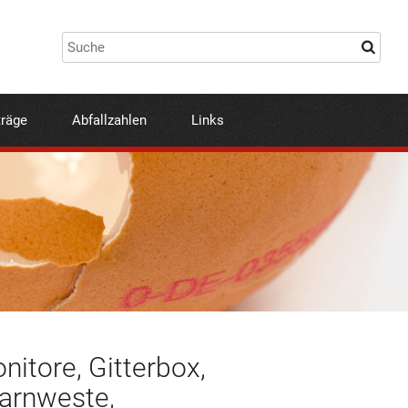
träge
Abfallzahlen
Links
itore, Gitterbox,
Warnweste,