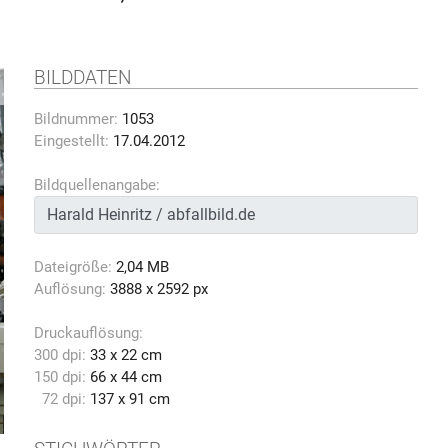
BILDDATEN
Bildnummer:
1053
Eingestellt:
17.04.2012
Bildquellenangabe:
Dateigröße:
2,04 MB
Auflösung:
3888 x 2592 px
Druckauflösung:
300 dpi:
33 x 22 cm
150 dpi:
66 x 44 cm
72 dpi:
137 x 91 cm