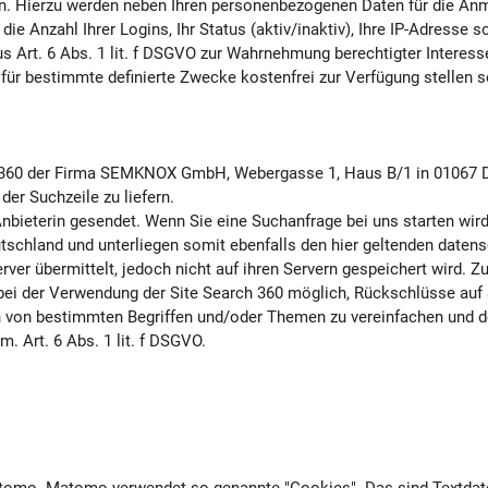
gen. Hierzu werden neben Ihren personenbezogenen Daten für die A
e Anzahl Ihrer Logins, Ihr Status (aktiv/inaktiv), Ihre IP-Adresse 
aus Art. 6 Abs. 1 lit. f DSGVO zur Wahrnehmung berechtigter Interess
k für bestimmte definierte Zwecke kostenfrei zur Verfügung stellen s
h 360 der Firma SEMKNOX GmbH, Webergasse 1, Haus B/1 in 01067 Dr
er Suchzeile zu liefern.
bieterin gesendet. Wenn Sie eine Suchanfrage bei uns starten wird 
schland und unterliegen somit ebenfalls den hier geltenden date
ver übermittelt, jedoch nicht auf ihren Servern gespeichert wird. 
i der Verwendung der Site Search 360 möglich, Rückschlüsse auf S
den von bestimmten Begriffen und/oder Themen zu vereinfachen und
. Art. 6 Abs. 1 lit. f DSGVO.