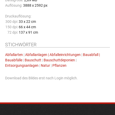
Dateigröße:
2,89 MB
Auflösung:
3888 x 2592 px
Druckauflösung:
300 dpi:
33 x 22 cm
150 dpi:
66 x 44 cm
72 dpi:
137 x 91 cm
STICHWÖRTER
Abfallarten
|
Abfallanlagen | Abfalleinrichtungen
|
Bauabfall |
Bauabfälle
|
Bauschutt
|
Bauschuttdeponien
|
Entsorgungsanlagen
|
Natur
|
Pflanzen
Download des Bildes erst nach Login möglich.