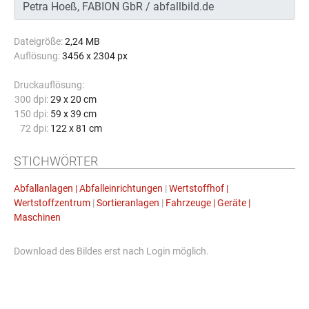
Dateigröße:
2,24 MB
Auflösung:
3456 x 2304 px
Druckauflösung:
300 dpi:
29 x 20 cm
150 dpi:
59 x 39 cm
72 dpi:
122 x 81 cm
STICHWÖRTER
Abfallanlagen | Abfalleinrichtungen
|
Wertstoffhof |
Wertstoffzentrum
|
Sortieranlagen
|
Fahrzeuge | Geräte |
Maschinen
Download des Bildes erst nach Login möglich.