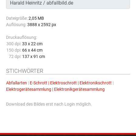
Dateigröße:
2,05 MB
Auflösung:
3888 x 2592 px
Druckauflösung:
300 dpi:
33 x 22 cm
150 dpi:
66 x 44 cm
72 dpi:
137 x 91 cm
STICHWÖRTER
Abfallarten
|
E-Schrott | Elektroschrott | Elektronikschrott
|
Elektrogerätesammlung | Elektronikgerätesammlung
Download des Bildes erst nach Login möglich.