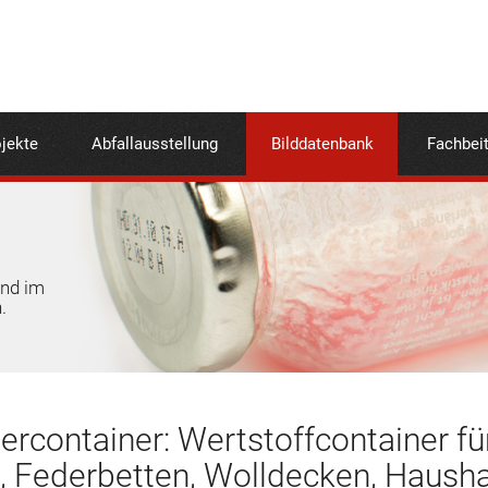
jekte
Abfallausstellung
Bilddatenbank
Fachbei
und im
.
dercontainer: Wertstoffcontainer fü
, Federbetten, Wolldecken, Haush