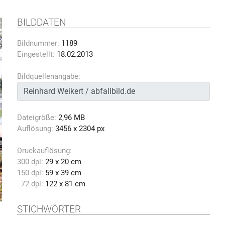
BILDDATEN
Bildnummer:
1189
Eingestellt:
18.02.2013
Bildquellenangabe:
Dateigröße:
2,96 MB
Auflösung:
3456 x 2304 px
Druckauflösung:
300 dpi:
29 x 20 cm
150 dpi:
59 x 39 cm
72 dpi:
122 x 81 cm
STICHWÖRTER