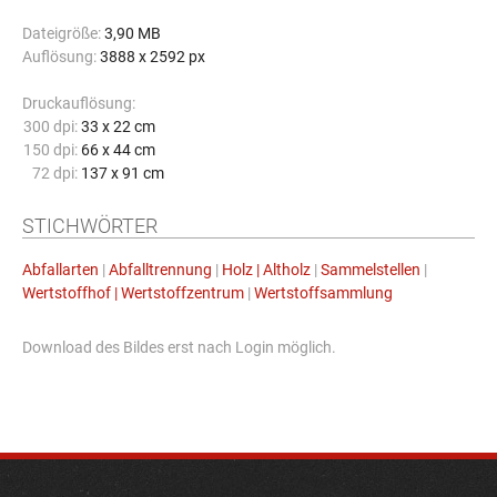
Dateigröße:
3,90 MB
Auflösung:
3888 x 2592 px
Druckauflösung:
300 dpi:
33 x 22 cm
150 dpi:
66 x 44 cm
72 dpi:
137 x 91 cm
STICHWÖRTER
Abfallarten
|
Abfalltrennung
|
Holz | Altholz
|
Sammelstellen
|
Wertstoffhof | Wertstoffzentrum
|
Wertstoffsammlung
Download des Bildes erst nach Login möglich.