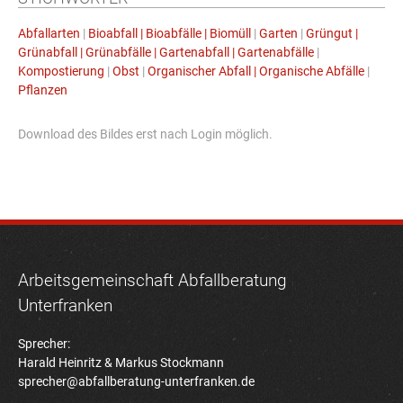
Abfallarten
|
Bioabfall | Bioabfälle | Biomüll
|
Garten
|
Grüngut |
Grünabfall | Grünabfälle | Gartenabfall | Gartenabfälle
|
Kompostierung
|
Obst
|
Organischer Abfall | Organische Abfälle
|
Pflanzen
Download des Bildes erst nach Login möglich.
Arbeitsgemeinschaft Abfallberatung
Unterfranken
Sprecher:
Harald Heinritz & Markus Stockmann
sprecher@abfallberatung-unterfranken.de