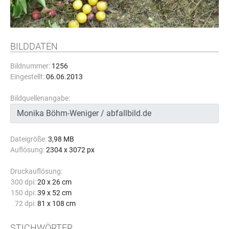
BILDDATEN
Bildnummer:
1256
Eingestellt:
06.06.2013
Bildquellenangabe:
Dateigröße:
3,98 MB
Auflösung:
2304 x 3072 px
Druckauflösung:
300 dpi:
20 x 26 cm
150 dpi:
39 x 52 cm
72 dpi:
81 x 108 cm
STICHWÖRTER