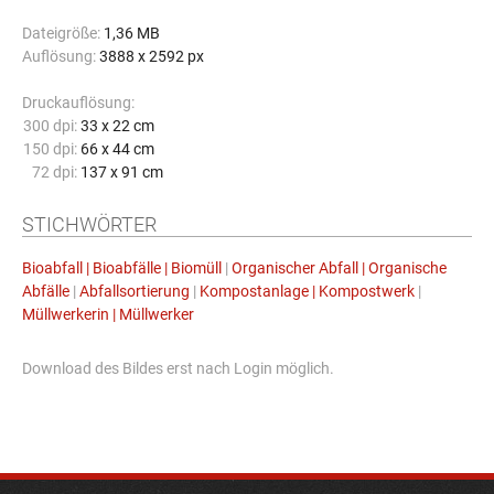
Dateigröße:
1,36 MB
Auflösung:
3888 x 2592 px
Druckauflösung:
300 dpi:
33 x 22 cm
150 dpi:
66 x 44 cm
72 dpi:
137 x 91 cm
STICHWÖRTER
Bioabfall | Bioabfälle | Biomüll
|
Organischer Abfall | Organische
Abfälle
|
Abfallsortierung
|
Kompostanlage | Kompostwerk
|
Müllwerkerin | Müllwerker
Download des Bildes erst nach Login möglich.