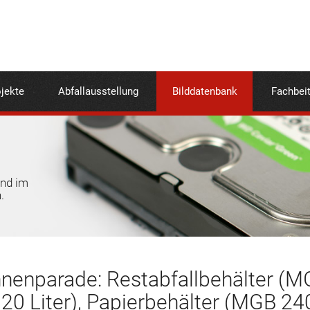
jekte
Abfallausstellung
Bilddatenbank
Fachbei
und im
.
nenparade: Restabfallbehälter (MG
0 Liter), Papierbehälter (MGB 240