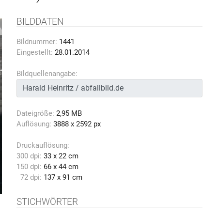
BILDDATEN
Bildnummer:
1441
Eingestellt:
28.01.2014
Bildquellenangabe:
Dateigröße:
2,95 MB
Auflösung:
3888 x 2592 px
Druckauflösung:
300 dpi:
33 x 22 cm
150 dpi:
66 x 44 cm
72 dpi:
137 x 91 cm
STICHWÖRTER