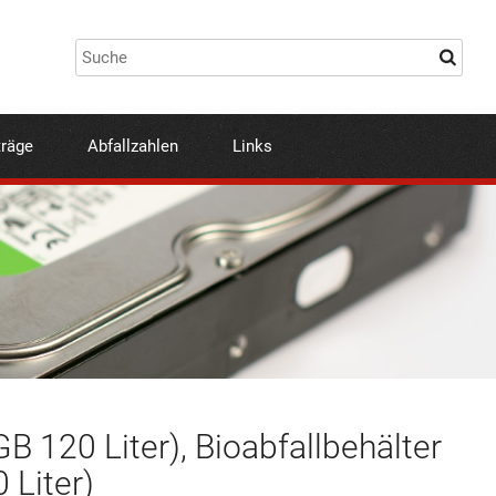
träge
Abfallzahlen
Links
B 120 Liter), Bioabfallbehälter
 Liter)