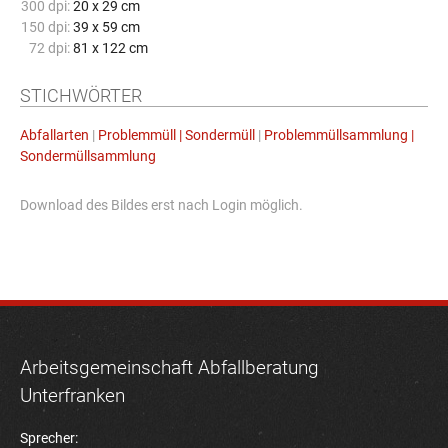
300 dpi:
20 x 29 cm
150 dpi:
39 x 59 cm
72 dpi:
81 x 122 cm
STICHWÖRTER
Abfallarten
|
Problemmüll | Sondermüll
|
Problemmüllsammlung |
Sondermüllsammlung
Download des Bildes erst nach Login möglich.
Arbeitsgemeinschaft Abfallberatung
Unterfranken
Sprecher: