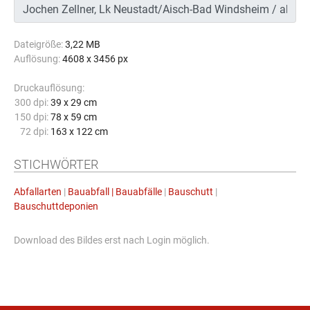
Dateigröße:
3,22 MB
Auflösung:
4608 x 3456 px
Druckauflösung:
300 dpi:
39 x 29 cm
150 dpi:
78 x 59 cm
72 dpi:
163 x 122 cm
STICHWÖRTER
Abfallarten
|
Bauabfall | Bauabfälle
|
Bauschutt
|
Bauschuttdeponien
Download des Bildes erst nach Login möglich.