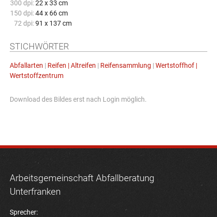
300 dpi:
22 x 33 cm
150 dpi:
44 x 66 cm
72 dpi:
91 x 137 cm
STICHWÖRTER
Abfallarten
|
Reifen | Altreifen
|
Reifensammlung
|
Wertstoffhof |
Wertstoffzentrum
Download des Bildes erst nach Login möglich.
Arbeitsgemeinschaft Abfallberatung
Unterfranken
Sprecher: