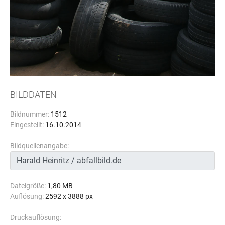
BILDDATEN
Bildnummer:
1512
Eingestellt:
16.10.2014
Bildquellenangabe:
Dateigröße:
1,80 MB
Auflösung:
2592 x 3888 px
Druckauflösung: