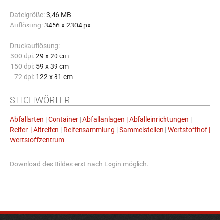
Dateigröße:
3,46 MB
Auflösung:
3456 x 2304 px
Druckauflösung:
300 dpi:
29 x 20 cm
150 dpi:
59 x 39 cm
72 dpi:
122 x 81 cm
STICHWÖRTER
Abfallarten
|
Container
|
Abfallanlagen | Abfalleinrichtungen
|
Reifen | Altreifen
|
Reifensammlung
|
Sammelstellen
|
Wertstoffhof |
Wertstoffzentrum
Download des Bildes erst nach Login möglich.