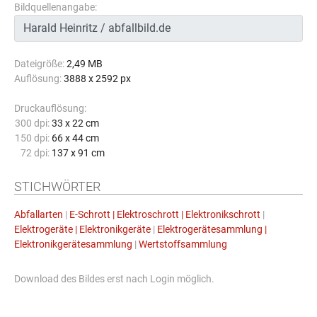
Bildquellenangabe:
Dateigröße:
2,49 MB
Auflösung:
3888 x 2592 px
Druckauflösung:
300 dpi:
33 x 22 cm
150 dpi:
66 x 44 cm
72 dpi:
137 x 91 cm
STICHWÖRTER
Abfallarten
|
E-Schrott | Elektroschrott | Elektronikschrott
|
Elektrogeräte | Elektronikgeräte
|
Elektrogerätesammlung |
Elektronikgerätesammlung
|
Wertstoffsammlung
Download des Bildes erst nach Login möglich.