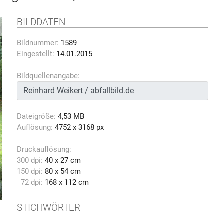
BILDDATEN
Bildnummer:
1589
Eingestellt:
14.01.2015
Bildquellenangabe:
Dateigröße:
4,53 MB
Auflösung:
4752 x 3168 px
Druckauflösung:
300 dpi:
40 x 27 cm
150 dpi:
80 x 54 cm
72 dpi:
168 x 112 cm
STICHWÖRTER