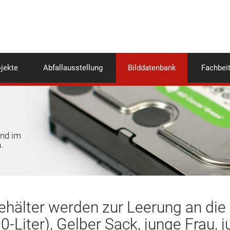
jekte
Abfallausstellung
Bilddatenbank
Fachbei
und im
.
ehälter werden zur Leerung an die 
-Liter), Gelber Sack, junge Frau, 