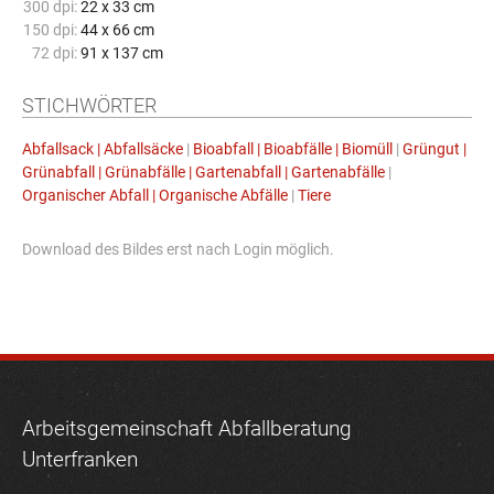
300 dpi:
22 x 33 cm
150 dpi:
44 x 66 cm
72 dpi:
91 x 137 cm
STICHWÖRTER
Abfallsack | Abfallsäcke
|
Bioabfall | Bioabfälle | Biomüll
|
Grüngut |
Grünabfall | Grünabfälle | Gartenabfall | Gartenabfälle
|
Organischer Abfall | Organische Abfälle
|
Tiere
Download des Bildes erst nach Login möglich.
Arbeitsgemeinschaft Abfallberatung
Unterfranken