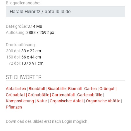
Bildquellenangabe:
Dateigröße:
3,14 MB
Auflösung:
3888 x 2592 px
Druckauflösung:
300 dpi:
33 x 22 cm
150 dpi:
66 x 44 cm
72 dpi:
137 x 91 cm
STICHWÖRTER
Abfallarten
|
Bioabfall | Bioabfälle | Biomüll
|
Garten
|
Grüngut |
Grünabfall | Grünabfälle | Gartenabfall | Gartenabfälle
|
Kompostierung
|
Natur
|
Organischer Abfall | Organische Abfälle
|
Pflanzen
Download des Bildes erst nach Login möglich.