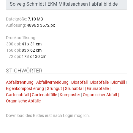
Dateigröße:
7,10 MB
Auflösung:
4896 x 3672 px
Druckauflösung:
300 dpi:
41 x 31 cm
150 dpi:
83 x 62 cm
72 dpi:
173 x 130 cm
STICHWÖRTER
Abfalltrennung
|
Abfallvermeidung
|
Bioabfall | Bioabfälle | Biomüll
|
Eigenkompostierung
|
Grüngut | Grünabfall | Grünabfälle |
Gartenabfall | Gartenabfälle
|
Komposter
|
Organischer Abfall |
Organische Abfälle
Download des Bildes erst nach Login möglich.