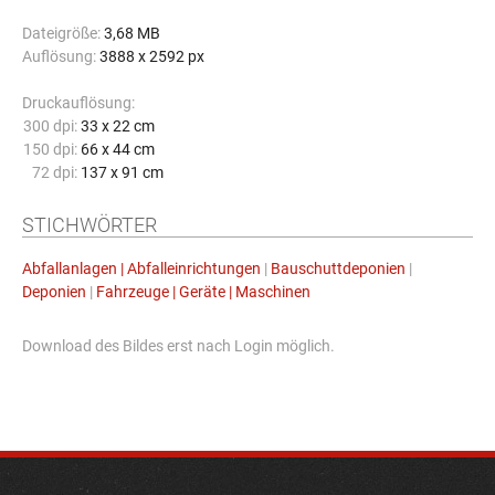
Dateigröße:
3,68 MB
Auflösung:
3888 x 2592 px
Druckauflösung:
300 dpi:
33 x 22 cm
150 dpi:
66 x 44 cm
72 dpi:
137 x 91 cm
STICHWÖRTER
Abfallanlagen | Abfalleinrichtungen
|
Bauschuttdeponien
|
Deponien
|
Fahrzeuge | Geräte | Maschinen
Download des Bildes erst nach Login möglich.