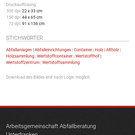
Druckauflösung:
300 dpi:
22 x 33 cm
150 dpi:
44 x 65 cm
72 dpi:
91 x 136 cm
STICHWÖRTER
Abfallanlagen | Abfalleinrichtungen
|
Container
|
Holz | Altholz
|
Holzsammlung
|
Wertstoffcontainer
|
Wertstoffhof |
Wertstoffzentrum
|
Wertstoffsammlung
Download des Bildes erst nach Login möglich.
Arbeitsgemeinschaft Abfallberatung
Unterfranken