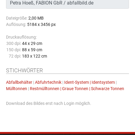
Dateigröße:
2,00 MB
Auflösung:
5184 x 3456 px
Druckauflösung:
300 dpi:
44 x 29 cm
150 dpi:
88 x 59 cm
72 dpi:
183 x 122 cm
STICHWÖRTER
Abfallbehälter
|
Abfuhrtechnik
|
Ident-System | Identsystem
|
Mülltonnen
|
Restmülltonnen | Graue Tonnen | Schwarze Tonnen
Download des Bildes erst nach Login möglich.