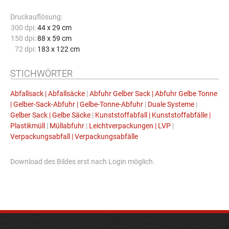
Druckauflösung:
300 dpi:
44 x 29 cm
150 dpi:
88 x 59 cm
72 dpi:
183 x 122 cm
STICHWÖRTER
Abfallsack | Abfallsäcke
|
Abfuhr Gelber Sack | Abfuhr Gelbe Tonne
| Gelber-Sack-Abfuhr | Gelbe-Tonne-Abfuhr
|
Duale Systeme
|
Gelber Sack | Gelbe Säcke
|
Kunststoffabfall | Kunststoffabfälle |
Plastikmüll
|
Müllabfuhr
|
Leichtverpackungen | LVP
|
Verpackungsabfall | Verpackungsabfälle
Download des Bildes erst nach Login möglich.