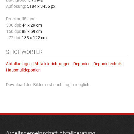
Dateigröße:
3,75 MB
Auflösung:
5184 x 3456 px
Druckauflösung:
300 dpi:
44 x 29 cm
150 dpi:
88 x 59 cm
72 dpi:
183 x 122 cm
STICHWÖRTER
Abfallanlagen | Abfalleinrichtungen
|
Deponien
|
Deponietechnik
|
Hausmülldeponien
Download des Bildes erst nach Login möglich.
Arbeitsgemeinschaft Abfallberatung