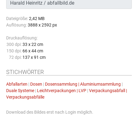
Dateigröße:
2,42 MB
Auflösung:
3888 x 2592 px
Druckauflösung:
300 dpi:
33 x 22 cm
150 dpi:
66 x 44 cm
72 dpi:
137 x 91 cm
STICHWÖRTER
Abfallarten
|
Dosen
|
Dosensammlung | Aluminiumsammlung
|
Duale Systeme
|
Leichtverpackungen | LVP
|
Verpackungsabfall |
Verpackungsabfälle
Download des Bildes erst nach Login möglich.