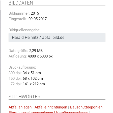
BILDDATEN
Bildnummer:
2015
Eingestellt:
09.05.2017
Bildquellenangabe:
Dateigröße:
2,29 MB
Auflösung:
4000 x 6000 px
Druckauflösung:
300 dpi:
34 x 51 cm
150 dpi:
68 x 102 cm
72 dpi:
141 x 212 cm
STICHWÖRTER
Abfallanlagen | Abfalleinrichtungen
|
Bauschuttdeponien
|
Biomüllvergärungsanlagen | Vergärungsanlagen
|