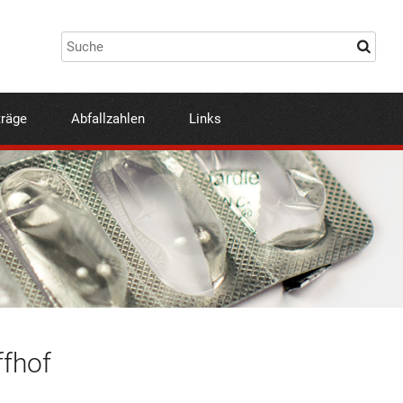
träge
Abfallzahlen
Links
ffhof