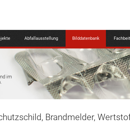
jekte
Abfallausstellung
Bilddatenbank
Fachbei
und im
.
hutzschild, Brandmelder, Wertsto