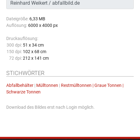
Dateigröße:
6,33 MB
Auflösung:
6000 x 4000 px
Druckauflösung:
300 dpi:
51 x 34 cm
150 dpi:
102 x 68 cm
72 dpi:
212 x 141 cm
STICHWÖRTER
Abfallbehälter
|
Mülltonnen
|
Restmülltonnen | Graue Tonnen |
Schwarze Tonnen
Download des Bildes erst nach Login möglich.