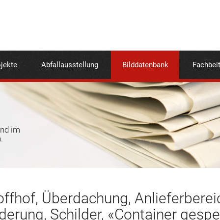
jekte
Abfallausstellung
Bilddatenbank
Fachbei
und im
.
ffhof, Überdachung, Anlieferbereic
derung, Schilder, «Container gespe