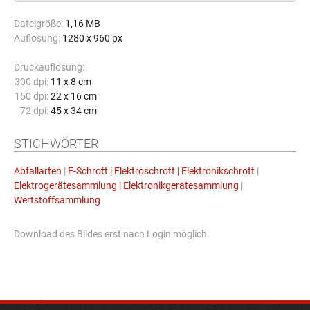
Dateigröße:
1,16 MB
Auflösung:
1280 x 960 px
Druckauflösung:
300 dpi:
11 x 8 cm
150 dpi:
22 x 16 cm
72 dpi:
45 x 34 cm
STICHWÖRTER
Abfallarten
|
E-Schrott | Elektroschrott | Elektronikschrott
|
Elektrogerätesammlung | Elektronikgerätesammlung
|
Wertstoffsammlung
Download des Bildes erst nach Login möglich.