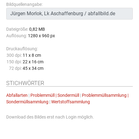
Bildquellenangabe:
Dateigröße:
0,82 MB
Auflösung:
1280 x 960 px
Druckauflösung:
300 dpi:
11 x 8 cm
150 dpi:
22 x 16 cm
72 dpi:
45 x 34 cm
STICHWÖRTER
Abfallarten
|
Problemmüll | Sondermüll
|
Problemmüllsammlung |
Sondermüllsammlung
|
Wertstoffsammlung
Download des Bildes erst nach Login möglich.