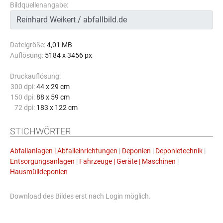
Bildquellenangabe:
Dateigröße:
4,01 MB
Auflösung:
5184 x 3456 px
Druckauflösung:
300 dpi:
44 x 29 cm
150 dpi:
88 x 59 cm
72 dpi:
183 x 122 cm
STICHWÖRTER
Abfallanlagen | Abfalleinrichtungen
|
Deponien
|
Deponietechnik
|
Entsorgungsanlagen
|
Fahrzeuge | Geräte | Maschinen
|
Hausmülldeponien
Download des Bildes erst nach Login möglich.