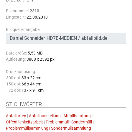
Bildnummer:
2310
Eingestellt:
22.08.2018
Bildquellenangabe:
Dateigröße:
5,53 MB
Auflösung:
3888 x 2592 px
Druckauflösung:
300 dpi:
33 x 22 cm
150 dpi:
66 x 44 cm
72 dpi:
137 x 91 cm
STICHWÖRTER
Abfallarten
|
Abfallausstellung
|
Abfallberatung
|
Öffentlichkeitsarbeit
|
Problemmüll | Sondermüll
|
Problemmüllsammlung | Sondermüllsammlung