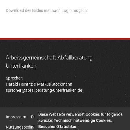
Download des Bildes erst nach Login möglich.
Arbeitsgemeinschaft Abfallberatung
Unterfranken
Sprecher:
Harald Heinritz & Markus Stockmann
sprecher@abfallberatung-unterfranken.de
Diese Webseite verwendet Cookies für folgende
Impressum
Datenschutz
Zwecke:
Technisch notwendige Cookies,
Besucher-Statistiken
.
Nutzungsbedingungen Bildatenbank
Sitemap