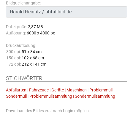
Bildquellenangabe:
Dateigröße:
2,87 MB
Auflösung:
6000 x 4000 px
Druckauflösung:
300 dpi:
51 x 34 cm
150 dpi:
102 x 68 cm
72 dpi:
212 x 141 cm
STICHWÖRTER
Abfallarten
|
Fahrzeuge | Geräte | Maschinen
|
Problemmüll |
Sondermüll
|
Problemmüllsammlung | Sondermüllsammlung
Download des Bildes erst nach Login möglich.