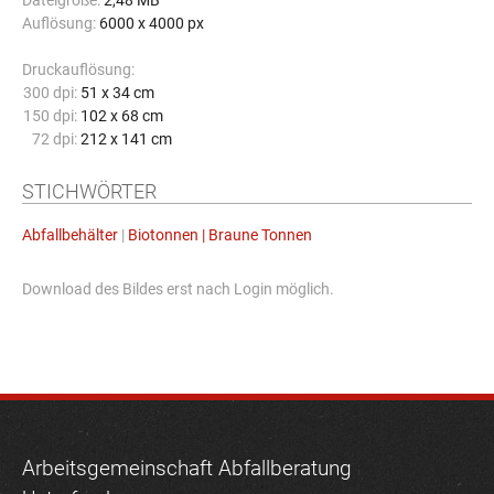
Dateigröße:
2,48 MB
Auflösung:
6000 x 4000 px
Druckauflösung:
300 dpi:
51 x 34 cm
150 dpi:
102 x 68 cm
72 dpi:
212 x 141 cm
STICHWÖRTER
Abfallbehälter
|
Biotonnen | Braune Tonnen
Download des Bildes erst nach Login möglich.
Arbeitsgemeinschaft Abfallberatung