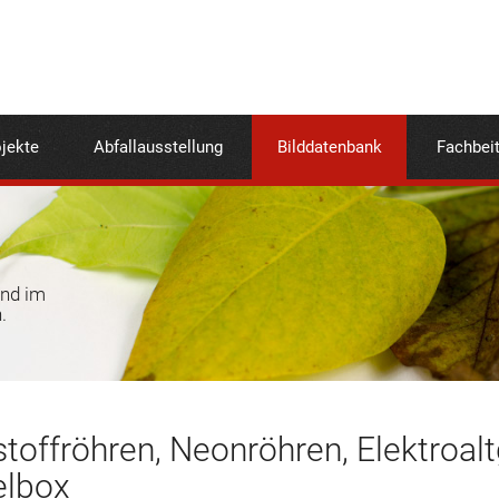
jekte
Abfallausstellung
Bilddatenbank
Fachbei
und im
.
toffröhren, Neonröhren, Elektroal
lbox