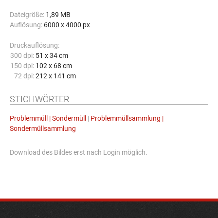
Dateigröße:
1,89 MB
Auflösung:
6000 x 4000 px
Druckauflösung:
300 dpi:
51 x 34 cm
150 dpi:
102 x 68 cm
72 dpi:
212 x 141 cm
STICHWÖRTER
Problemmüll | Sondermüll
|
Problemmüllsammlung |
Sondermüllsammlung
Download des Bildes erst nach Login möglich.