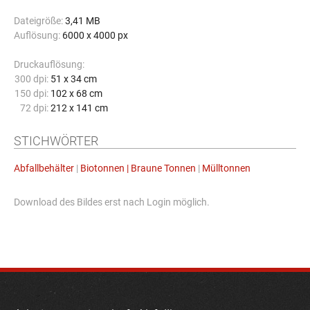
Dateigröße:
3,41 MB
Auflösung:
6000 x 4000 px
Druckauflösung:
300 dpi:
51 x 34 cm
150 dpi:
102 x 68 cm
72 dpi:
212 x 141 cm
STICHWÖRTER
Abfallbehälter
|
Biotonnen | Braune Tonnen
|
Mülltonnen
Download des Bildes erst nach Login möglich.