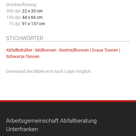
Druckauflösung:
300 dpi:
22 x 33 cm
150 dpi:
44 x 66 cm
72 dpi:
91 x 137 cm
STICHWÖRTER
Abfallbehälter
|
Mülltonnen
|
Restmülltonnen | Graue Tonnen |
Schwarze Tonnen
Download des Bildes erst nach Login möglich.
Arbeitsgemeinschaft Abfallberatung
Unterfranken