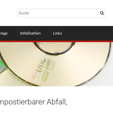
träge
Abfallzahlen
Links
mpostierbarer Abfall,