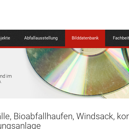
jekte
Abfallausstellung
Bilddatenbank
Fachbei
und im
.
lle, Bioabfallhaufen, Windsack, ko
ungsanlage