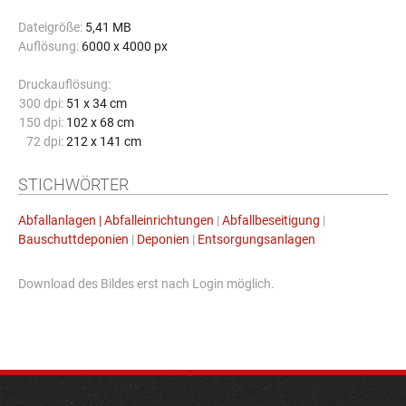
Dateigröße:
5,41 MB
Auflösung:
6000 x 4000 px
Druckauflösung:
300 dpi:
51 x 34 cm
150 dpi:
102 x 68 cm
72 dpi:
212 x 141 cm
STICHWÖRTER
Abfallanlagen | Abfalleinrichtungen
|
Abfallbeseitigung
|
Bauschuttdeponien
|
Deponien
|
Entsorgungsanlagen
Download des Bildes erst nach Login möglich.