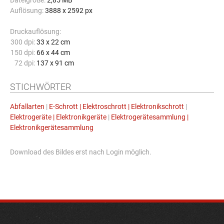
Dateigröße:
2,85 MB
Auflösung:
3888 x 2592 px
Druckauflösung:
300 dpi:
33 x 22 cm
150 dpi:
66 x 44 cm
72 dpi:
137 x 91 cm
STICHWÖRTER
Abfallarten
|
E-Schrott | Elektroschrott | Elektronikschrott
|
Elektrogeräte | Elektronikgeräte
|
Elektrogerätesammlung |
Elektronikgerätesammlung
Download des Bildes erst nach Login möglich.