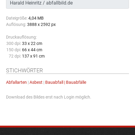
Dateigröße:
4,04 MB
Auflösung:
3888 x 2592 px
Druckauflösung:
300 dpi:
33 x 22 cm
150 dpi:
66 x 44 cm
72 dpi:
137 x 91 cm
STICHWÖRTER
Abfallarten
|
Asbest
|
Bauabfall | Bauabfälle
Download des Bildes erst nach Login möglich.