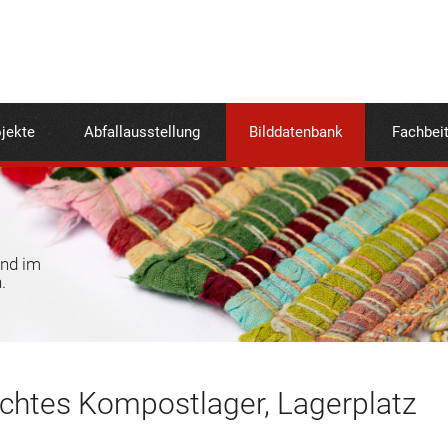
jekte
Abfallausstellung
Bilddatenbank
Fachbei
und im
.
chtes Kompostlager, Lagerplatz