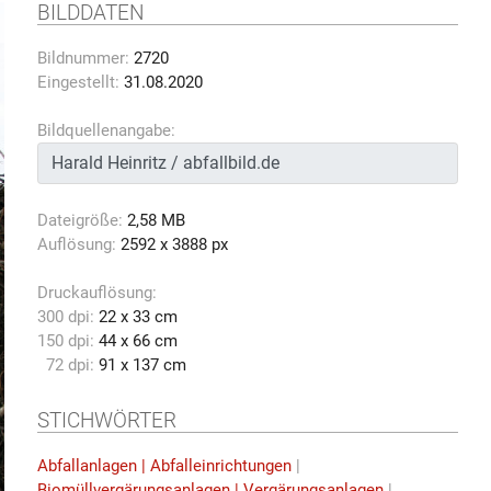
BILDDATEN
Bildnummer:
2720
Eingestellt:
31.08.2020
Bildquellenangabe:
Dateigröße:
2,58 MB
Auflösung:
2592 x 3888 px
Druckauflösung:
300 dpi:
22 x 33 cm
150 dpi:
44 x 66 cm
72 dpi:
91 x 137 cm
STICHWÖRTER
Abfallanlagen | Abfalleinrichtungen
|
Biomüllvergärungsanlagen | Vergärungsanlagen
|