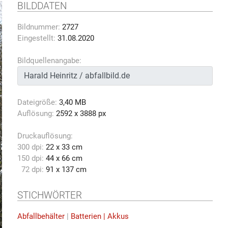
BILDDATEN
Bildnummer:
2727
Eingestellt:
31.08.2020
Bildquellenangabe:
Dateigröße:
3,40 MB
Auflösung:
2592 x 3888 px
Druckauflösung:
300 dpi:
22 x 33 cm
150 dpi:
44 x 66 cm
72 dpi:
91 x 137 cm
STICHWÖRTER
Abfallbehälter
|
Batterien | Akkus