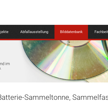
jekte
Abfallausstellung
Bilddatenbank
Fachbei
und im
.
Batterie-Sammeltonne, Sammelfa