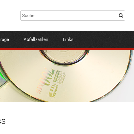
träge
Abfallzahlen
Links
ss