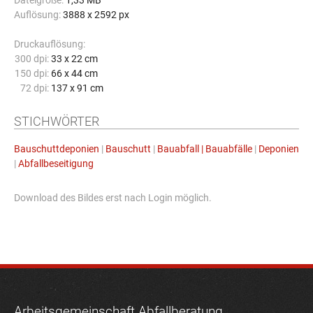
Dateigröße:
1,33 MB
Auflösung:
3888 x 2592 px
Druckauflösung:
300 dpi:
33 x 22 cm
150 dpi:
66 x 44 cm
72 dpi:
137 x 91 cm
STICHWÖRTER
Bauschuttdeponien
|
Bauschutt
|
Bauabfall | Bauabfälle
|
Deponien
|
Abfallbeseitigung
Download des Bildes erst nach Login möglich.
Arbeitsgemeinschaft Abfallberatung